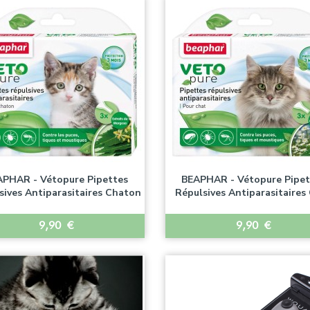
APHAR - Vétopure Pipettes
BEAPHAR - Vétopure Pipet
sives Antiparasitaires Chaton
Répulsives Antiparasitaires
Prix
Prix
9,90 €
9,90 €


Aperçu rapide
Aperçu rapide