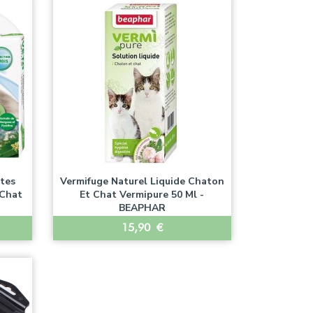
tes
Vermifuge Naturel Liquide Chaton
 Chat
Et Chat Vermipure 50 Ml -
BEAPHAR
Prix
15,90 €

Aperçu rapide