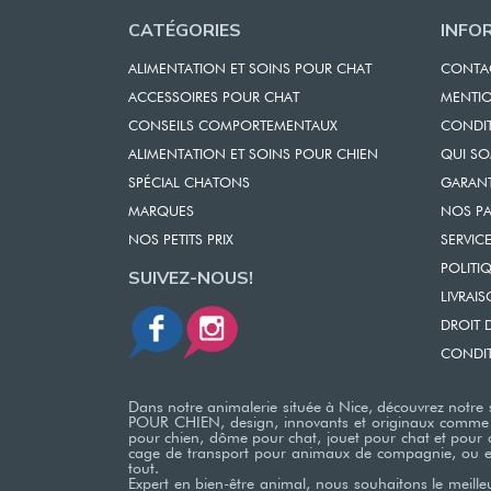
CATÉGORIES
INFO
ALIMENTATION ET SOINS POUR CHAT
CONTA
ACCESSOIRES POUR CHAT
MENTIO
CONSEILS COMPORTEMENTAUX
CONDIT
ALIMENTATION ET SOINS POUR CHIEN
QUI S
SPÉCIAL CHATONS
GARAN
MARQUES
NOS PA
NOS PETITS PRIX
SERVICE
POLITI
SUIVEZ-NOUS!
LIVRAI
DROIT 
CONDIT
Dans notre animalerie située à Nice, découvrez not
POUR CHIEN, design, innovants et originaux comme des 
pour chien, dôme pour chat, jouet pour chat et pour 
cage de transport pour animaux de compagnie, ou enc
tout.
Expert en bien-être animal, nous souhaitons le meil