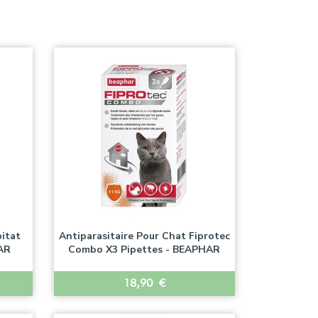
bitat
Antiparasitaire Pour Chat Fiprotec
AR
Combo X3 Pipettes - BEAPHAR
Prix
18,90 €

Aperçu rapide