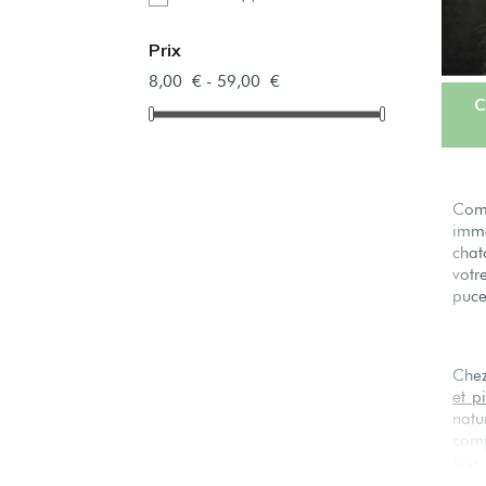
Prix
8,00 € - 59,00 €
C
Comm
immé
chat
votr
puce
Chez
et p
natu
comp
finir