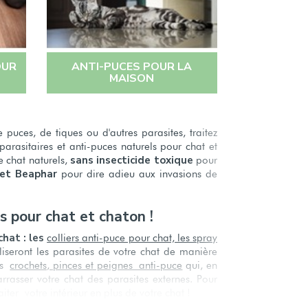
OUR
ANTI-PUCES POUR LA
MAISON
uces, de tiques ou d'autres parasites, traitez
rasitaires et anti-puces naturels pour chat et
sans insecticide toxique
e chat naturels,
pour
 et Beaphar
pour dire adieu aux invasions de
 pour chat et chaton !
chat : les
colliers anti-puce pour chat, les spray
liseront les parasites de votre chat de manière
Les
crochets, pinces et peignes anti-puce
qui, e
n
rasser votre chat des parasites externes. Pour
iter votre intérieur en plus de votre chat !