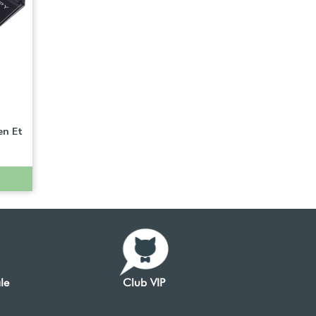
en Et
le
Club VIP