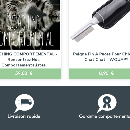
CHING COMPORTEMENTAL -
Peigne Fin À Puces Pour Chi
Rencontrez Nos
Chat Chat - WOUAPY
Comportementalistes
Prix
Prix
59,00 €
8,90 €


Aperçu rapide
Aperçu rapide
Livraison rapide
Garantie comportementa