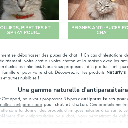
OLLIERS, PIPETTES ET
PEIGNES ANTI-PUCES P
SPRAY POUR...
CHAT
ent se débarrasser des puces de chat ? En cas d'infestations de p
diatement votre chat ou votre chaton et la maison avec les antipa
on (huiles essentielles). Nous vous proposons des produits anti-puc
Naturly's
e famille et pour votre chat. Découvrez ici les produits
s et autres nuisibles !
Une gamme naturelle d'antiparasitaires
antiparasitaires pour 
 Cat Apart, nous vous proposons 3 types d'
pour chat et chaton
ipettes antiparasitaire
. Ces produits neutra
relle sans lui donner des produits chimiques néfastes à sa santé. 
lément d'un antiparasitaire pour chat, vous permettront de débar
, les
spray antiparasitaire pour la maison
qui vous permettront de tra