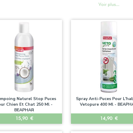
Voir plus...
mpoing Naturel Stop Puces
Spray Anti-Puces Pour L'ha
ur Chien Et Chat 250 Ml -
Vetopure 400 Ml - BEAPH
BEAPHAR
Prix
Prix
15,90 €
14,90 €


Aperçu rapide
Aperçu rapide