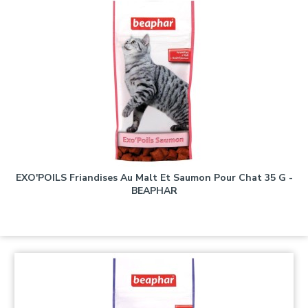
EXO'POILS Friandises Au Malt Et Saumon Pour Chat 35 G -
BEAPHAR
Prix
2,60 €