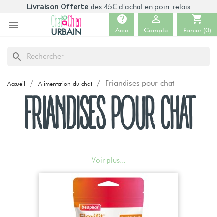
Livraison Offerte
des 45€ d’achat en point relais
help

shopping_cart

Aide
Compte
Panier
(0)
search
Friandises pour chat
Accueil
Alimentation du chat
FRIANDISES POUR CHAT
Voir plus...