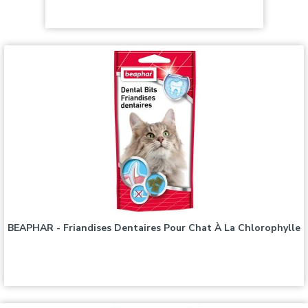
Prix
3,10 €
BEAPHAR - Friandises Dentaires Pour Chat À La Chlorophylle
Prix
3,10 €