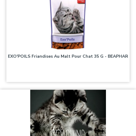
EXO'POILS Friandises Au Malt Pour Chat 35 G - BEAPHAR
Prix
3,10 €