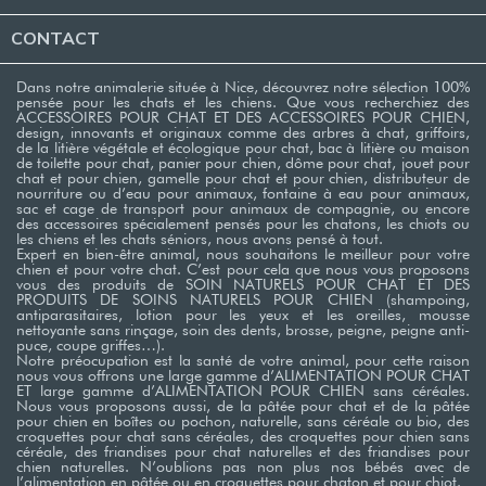
CONTACT
Dans notre animalerie située à Nice, découvrez notre sélection 100%
pensée pour les chats et les chiens. Que vous recherchiez des
ACCESSOIRES POUR CHAT ET DES ACCESSOIRES POUR CHIEN,
design, innovants et originaux comme des arbres à chat, griffoirs,
de la litière végétale et écologique pour chat, bac à litière ou maison
de toilette pour chat, panier pour chien, dôme pour chat, jouet pour
chat et pour chien, gamelle pour chat et pour chien, distributeur de
nourriture ou d’eau pour animaux, fontaine à eau pour animaux,
sac et cage de transport pour animaux de compagnie, ou encore
des accessoires spécialement pensés pour les chatons, les chiots ou
les chiens et les chats séniors, nous avons pensé à tout.
Expert en bien-être animal, nous souhaitons le meilleur pour votre
chien et pour votre chat. C’est pour cela que nous vous proposons
vous des produits de SOIN NATURELS POUR CHAT ET DES
PRODUITS DE SOINS NATURELS POUR CHIEN (shampoing,
antiparasitaires, lotion pour les yeux et les oreilles, mousse
nettoyante sans rinçage, soin des dents, brosse, peigne, peigne anti-
puce, coupe griffes…). ​
Notre préocupation est la santé de votre animal, pour cette raison
nous vous offrons une large gamme d’ALIMENTATION POUR CHAT
ET large gamme d’ALIMENTATION POUR CHIEN sans céréales.
Nous vous proposons aussi, de la pâtée pour chat et de la pâtée
pour chien en boîtes ou pochon, naturelle, sans céréale ou bio, des
croquettes pour chat sans céréales, des croquettes pour chien sans
céréale, des friandises pour chat naturelles et des friandises pour
chien naturelles. N’oublions pas non plus nos bébés avec de
l’alimentation en pâtée ou en croquettes pour chaton et pour chiot. ​