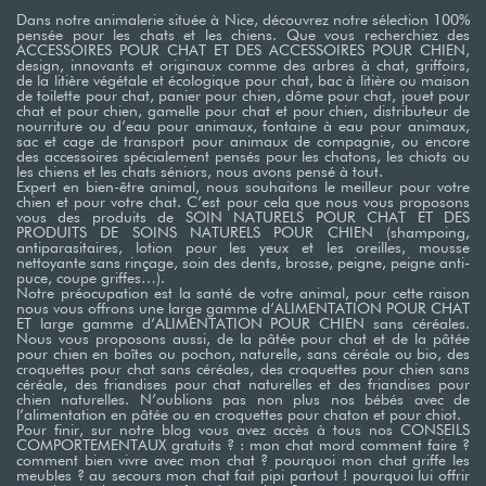
Dans notre animalerie située à Nice, découvrez notre sélection 100%
pensée pour les chats et les chiens. Que vous recherchiez des
ACCESSOIRES POUR CHAT ET DES ACCESSOIRES POUR CHIEN,
design, innovants et originaux comme des arbres à chat, griffoirs,
de la litière végétale et écologique pour chat, bac à litière ou maison
de toilette pour chat, panier pour chien, dôme pour chat, jouet pour
chat et pour chien, gamelle pour chat et pour chien, distributeur de
nourriture ou d’eau pour animaux, fontaine à eau pour animaux,
sac et cage de transport pour animaux de compagnie, ou encore
des accessoires spécialement pensés pour les chatons, les chiots ou
les chiens et les chats séniors, nous avons pensé à tout.
Expert en bien-être animal, nous souhaitons le meilleur pour votre
chien et pour votre chat. C’est pour cela que nous vous proposons
vous des produits de SOIN NATURELS POUR CHAT ET DES
PRODUITS DE SOINS NATURELS POUR CHIEN (shampoing,
antiparasitaires, lotion pour les yeux et les oreilles, mousse
nettoyante sans rinçage, soin des dents, brosse, peigne, peigne anti-
puce, coupe griffes…). ​
Notre préocupation est la santé de votre animal, pour cette raison
nous vous offrons une large gamme d’ALIMENTATION POUR CHAT
ET large gamme d’ALIMENTATION POUR CHIEN sans céréales.
Nous vous proposons aussi, de la pâtée pour chat et de la pâtée
pour chien en boîtes ou pochon, naturelle, sans céréale ou bio, des
croquettes pour chat sans céréales, des croquettes pour chien sans
céréale, des friandises pour chat naturelles et des friandises pour
chien naturelles. N’oublions pas non plus nos bébés avec de
l’alimentation en pâtée ou en croquettes pour chaton et pour chiot. ​
Pour finir, sur notre blog vous avez accès à tous nos CONSEILS
COMPORTEMENTAUX gratuits ? : mon chat mord comment faire ?
comment bien vivre avec mon chat ? pourquoi mon chat griffe les
meubles ? au secours mon chat fait pipi partout ! pourquoi lui offrir