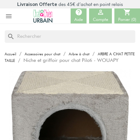
Livraison Offerte
des 45€ d’achat en point relais
help

shopping_cart

Aide
Compte
Panier
(0)
search
Accueil
Accessoires pour chat
Arbre à chat
ARBRE A CHAT PETITE
Niche et griffoir pour chat Piloti - WOUAPY
TAILLE