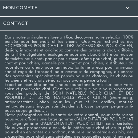
MON COMPTE

CONTACT
Dans notre animalerie située à Nice, découvrez notre sélection 100%
pensée pour les chats et les chiens. Que vous recherchiez des
ACCESSOIRES POUR CHAT ET DES ACCESSOIRES POUR CHIEN,
design, innovants et originaux comme des arbres à chat, griffoirs,
de la litière végétale et écologique pour chat, bac à litière ou maison
de toilette pour chat, panier pour chien, dôme pour chat, jouet pour
chat et pour chien, gamelle pour chat et pour chien, distributeur de
nourriture ou d’eau pour animaux, fontaine à eau pour animaux,
sac et cage de transport pour animaux de compagnie, ou encore
des accessoires spécialement pensés pour les chatons, les chiots ou
les chiens et les chats séniors, nous avons pensé à tout.
Expert en bien-être animal, nous souhaitons le meilleur pour votre
chien et pour votre chat. C’est pour cela que nous vous proposons
vous des produits de SOIN NATURELS POUR CHAT ET DES
PRODUITS DE SOINS NATURELS POUR CHIEN (shampoing,
antiparasitaires, lotion pour les yeux et les oreilles, mousse
nettoyante sans rinçage, soin des dents, brosse, peigne, peigne anti-
puce, coupe griffes…). ​
Notre préocupation est la santé de votre animal, pour cette raison
nous vous offrons une large gamme d’ALIMENTATION POUR CHAT
ET large gamme d’ALIMENTATION POUR CHIEN sans céréales.
Nous vous proposons aussi, de la pâtée pour chat et de la pâtée
pour chien en boîtes ou pochon, naturelle, sans céréale ou bio, des
croquettes pour chat sans céréales, des croquettes pour chien sans