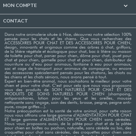
MON COMPTE

CONTACT
Dans notre animalerie située à Nice, découvrez notre sélection 100%
pensée pour les chats et les chiens. Que vous recherchiez des
ACCESSOIRES POUR CHAT ET DES ACCESSOIRES POUR CHIEN,
design, innovants et originaux comme des arbres à chat, griffoirs,
de la litière végétale et écologique pour chat, bac à litière ou maison
de toilette pour chat, panier pour chien, dôme pour chat, jouet pour
chat et pour chien, gamelle pour chat et pour chien, distributeur de
nourriture ou d’eau pour animaux, fontaine à eau pour animaux,
sac et cage de transport pour animaux de compagnie, ou encore
des accessoires spécialement pensés pour les chatons, les chiots ou
les chiens et les chats séniors, nous avons pensé à tout.
Expert en bien-être animal, nous souhaitons le meilleur pour votre
chien et pour votre chat. C’est pour cela que nous vous proposons
vous des produits de SOIN NATURELS POUR CHAT ET DES
PRODUITS DE SOINS NATURELS POUR CHIEN (shampoing,
antiparasitaires, lotion pour les yeux et les oreilles, mousse
nettoyante sans rinçage, soin des dents, brosse, peigne, peigne anti-
puce, coupe griffes…). ​
Notre préocupation est la santé de votre animal, pour cette raison
nous vous offrons une large gamme d’ALIMENTATION POUR CHAT
ET large gamme d’ALIMENTATION POUR CHIEN sans céréales.
Nous vous proposons aussi, de la pâtée pour chat et de la pâtée
pour chien en boîtes ou pochon, naturelle, sans céréale ou bio, des
croquettes pour chat sans céréales, des croquettes pour chien sans