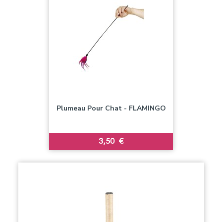
Plumeau Pour Chat - FLAMINGO
Prix
3,50 €