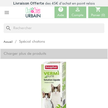
Livraison Offerte
des 45€ d’achat en point relais
help

shopping_cart

Aide
Compte
Panier
(0)
search
Spécial chatons
Accueil
Charger plus de produits