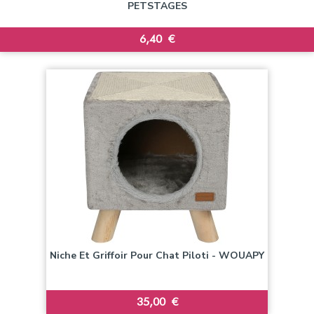
PETSTAGES
Prix
6,40 €
Niche Et Griffoir Pour Chat Piloti - WOUAPY
Prix
35,00 €