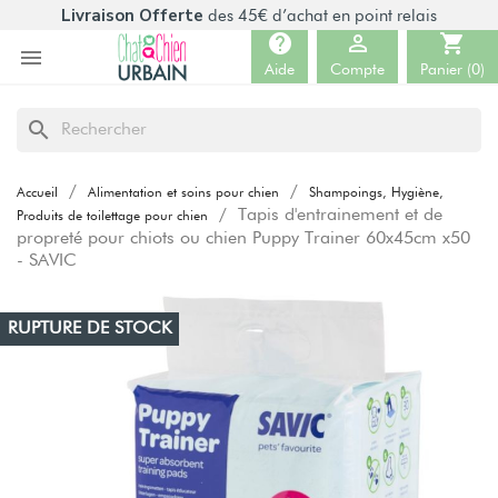
Livraison Offerte
des 45€ d’achat en point relais
help

shopping_cart

Aide
Compte
Panier
(0)
search
Accueil
Alimentation et soins pour chien
Shampoings, Hygiène,
Tapis d'entrainement et de
Produits de toilettage pour chien
propreté pour chiots ou chien Puppy Trainer 60x45cm x50
- SAVIC
RUPTURE DE STOCK