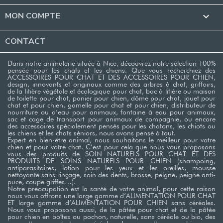
MON COMPTE

CONTACT
Dans notre animalerie située à Nice, découvrez notre sélection 100%
pensée pour les chats et les chiens. Que vous recherchiez des
ACCESSOIRES POUR CHAT ET DES ACCESSOIRES POUR CHIEN,
design, innovants et originaux comme des arbres à chat, griffoirs,
de la litière végétale et écologique pour chat, bac à litière ou maison
de toilette pour chat, panier pour chien, dôme pour chat, jouet pour
chat et pour chien, gamelle pour chat et pour chien, distributeur de
nourriture ou d’eau pour animaux, fontaine à eau pour animaux,
sac et cage de transport pour animaux de compagnie, ou encore
des accessoires spécialement pensés pour les chatons, les chiots ou
les chiens et les chats séniors, nous avons pensé à tout.
Expert en bien-être animal, nous souhaitons le meilleur pour votre
chien et pour votre chat. C’est pour cela que nous vous proposons
vous des produits de SOIN NATURELS POUR CHAT ET DES
PRODUITS DE SOINS NATURELS POUR CHIEN (shampoing,
antiparasitaires, lotion pour les yeux et les oreilles, mousse
nettoyante sans rinçage, soin des dents, brosse, peigne, peigne anti-
puce, coupe griffes…). ​
Notre préocupation est la santé de votre animal, pour cette raison
nous vous offrons une large gamme d’ALIMENTATION POUR CHAT
ET large gamme d’ALIMENTATION POUR CHIEN sans céréales.
Nous vous proposons aussi, de la pâtée pour chat et de la pâtée
pour chien en boîtes ou pochon, naturelle, sans céréale ou bio, des