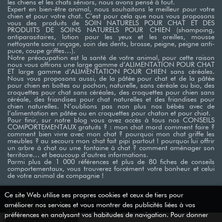
les chiens et les chats séniors, nous avons pensé à tout.
Expert en bien-être animal, nous souhaitons le meilleur pour votre
chien et pour votre chat. C’est pour cela que nous vous proposons
vous des produits de SOIN NATURELS POUR CHAT ET DES
PRODUITS DE SOINS NATURELS POUR CHIEN (shampoing,
antiparasitaires, lotion pour les yeux et les oreilles, mousse
nettoyante sans rinçage, soin des dents, brosse, peigne, peigne anti-
puce, coupe griffes…). ​
Notre préocupation est la santé de votre animal, pour cette raison
nous vous offrons une large gamme d’ALIMENTATION POUR CHAT
ET large gamme d’ALIMENTATION POUR CHIEN sans céréales.
Nous vous proposons aussi, de la pâtée pour chat et de la pâtée
pour chien en boîtes ou pochon, naturelle, sans céréale ou bio, des
croquettes pour chat sans céréales, des croquettes pour chien sans
céréale, des friandises pour chat naturelles et des friandises pour
chien naturelles. N’oublions pas non plus nos bébés avec de
l’alimentation en pâtée ou en croquettes pour chaton et pour chiot. ​
Pour finir, sur notre blog vous avez accès à tous nos CONSEILS
COMPORTEMENTAUX gratuits ? : mon chat mord comment faire ?
comment bien vivre avec mon chat ? pourquoi mon chat griffe les
meubles ? au secours mon chat fait pipi partout ! pourquoi lui offrir
un arbre à chat ou une fontaine à chat ? comment aménager son
territoire… et beaucoup d’autres informations. ​
Parmi plus de 1 000 références et plus de 80 fiches de conseils
comportementaux, vous trouverez forcément votre bonheur et celui
de votre animal de compagnie !
Ce site Web utilise ses propres cookies et ceux de tiers pour
© 2026 - Chat Chien Urbain
↓
améliorer nos services et vous montrer des publicités liées à vos
Avis clients
préférences en analysant vos habitudes de navigation. Pour donner