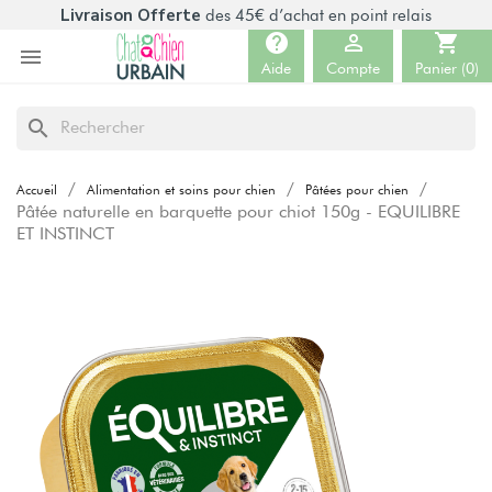
Livraison Offerte
des 45€ d’achat en point relais
help

shopping_cart

Aide
Compte
Panier
(0)
search
Accueil
Alimentation et soins pour chien
Pâtées pour chien
Pâtée naturelle en barquette pour chiot 150g - EQUILIBRE
ET INSTINCT