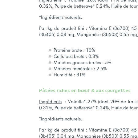
Ingrédients
: Volaille* 20% (dont 11% de frais)
0.32%, Pulpe de betterave* 0.24%, Huile de tou
*Ingrédients naturels.
Par kg de produit fini : Vitamine E (3a700) 
(3b405) 0.04 mg, Manganèse (3b503) 0.55 mg, 
Protéine brute : 10%
Cellulose brute : 0.8%
Matières grasses brutes : 5%
Matières minérales : 2.5%
Humidité : 81%
Pâtées riches en bœuf & aux courgettes
Ingrédients
: Volaille* 27% (dont 20% de frais),
0.32%, Pulpe de betterave* 0.24%, Huile de tou
*Ingrédients naturels.
Par kg de produit fini : Vitamine E (3a700) 
(3b405) 0.04 mg, Manganèse (3b503) 0.55 mg, 