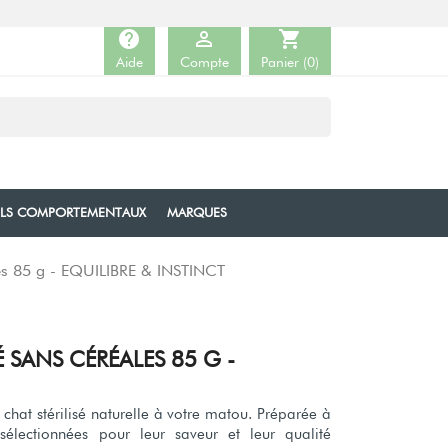
help

shopping_cart
Aide
Compte
Panier
(0)
ILS COMPORTEMENTAUX
MARQUES
les 85 g - EQUILIBRE & INSTINCT
 SANS CÉRÉALES 85 G -
chat stérilisé naturelle à votre matou. Préparée à
électionnées pour leur saveur et leur qualité