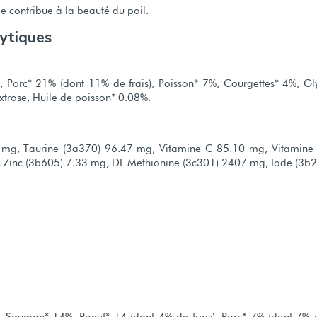
 contribue à la beauté du poil.
lytiques
, Porc* 21% (dont 11% de frais), Poisson* 7%, Courgettes* 4%, Gl
xtrose, Huile de poisson* 0.08%.
45 mg, Taurine (3a370) 96.47 mg, Vitamine C 85.10 mg, Vitamine
Zinc (3b605) 7.33 mg, DL Methionine (3c301) 2407 mg, Iode (3b2