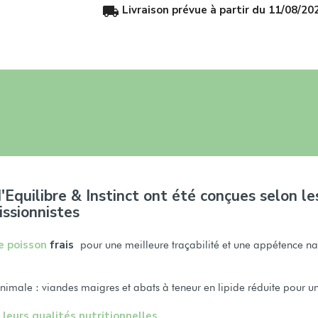
local_shipping
Livraison prévue à partir du 11/08/20
'Equilibre & Instinct ont été conçues selon le
issionnistes
e poisson
frais
pour une meilleure traçabilité et une appétence natu
male : viandes maigres et abats à teneur en lipide réduite pour un 
leurs qualités nutritionnelles