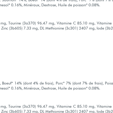
, Saumon* 14%, Boeuf* 14 (dont 4% de frais), Porc* 7% (dont 7% de
rnesol* 0.16%, Minéraux, Dextrose, Huile de poisson* 0.08%.
45 mg, Taurine (3a370) 96.47 mg, Vitamine C 85.10 mg, Vitamine
Zinc (3b605) 7.33 mg, DL Methionine (3c301) 2407 mg, Iode (3b2
 Boeuf* 14% (dont 4% de frais), Porc* 7% (dont 7% de frais), Pois
rnesol* 0.16%, Minéraux, Dextrose, Huile de poisson* 0.08%.
45 mg, Taurine (3a370) 96.47 mg, Vitamine C 85.10 mg, Vitamine
Zinc (3b605) 7.33 mg, DL Methionine (3c301) 2407 mg, Iode (3b2