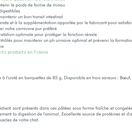
enir le poids de forme de minou
digestibles
intenir un bon transit intestinal
nde et à la supplémentation apportée par le fabricant pour satisfaire
ar votre carnivore pur préféré
ratation optimale pour protéger la fonction rénale
rôlés pour maintenir un ph urinaire optimal et prévenir la formation
ie
nts produits en France
e à l'unité en barquettes de 85 g. Disponible en trois saveurs : Bœuf
édient sont présents dans ces pâtées sous forme fraîche et congelée
ment la digestion de l'animal. Excellente source de protéines et d'a
uscles de votre chat.