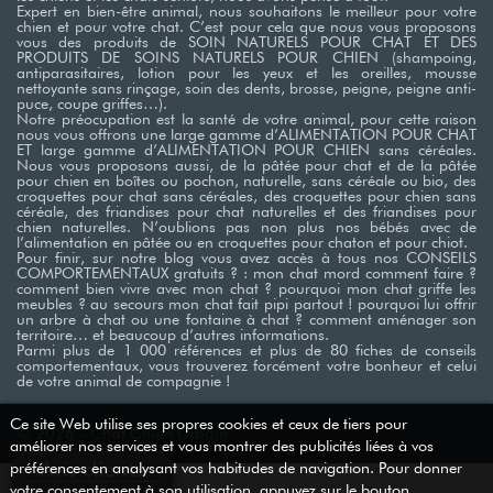
Expert en bien-être animal, nous souhaitons le meilleur pour votre
chien et pour votre chat. C’est pour cela que nous vous proposons
vous des produits de SOIN NATURELS POUR CHAT ET DES
PRODUITS DE SOINS NATURELS POUR CHIEN (shampoing,
antiparasitaires, lotion pour les yeux et les oreilles, mousse
nettoyante sans rinçage, soin des dents, brosse, peigne, peigne anti-
puce, coupe griffes…). ​
Notre préocupation est la santé de votre animal, pour cette raison
nous vous offrons une large gamme d’ALIMENTATION POUR CHAT
ET large gamme d’ALIMENTATION POUR CHIEN sans céréales.
Nous vous proposons aussi, de la pâtée pour chat et de la pâtée
pour chien en boîtes ou pochon, naturelle, sans céréale ou bio, des
croquettes pour chat sans céréales, des croquettes pour chien sans
céréale, des friandises pour chat naturelles et des friandises pour
chien naturelles. N’oublions pas non plus nos bébés avec de
l’alimentation en pâtée ou en croquettes pour chaton et pour chiot. ​
Pour finir, sur notre blog vous avez accès à tous nos CONSEILS
COMPORTEMENTAUX gratuits ? : mon chat mord comment faire ?
comment bien vivre avec mon chat ? pourquoi mon chat griffe les
meubles ? au secours mon chat fait pipi partout ! pourquoi lui offrir
un arbre à chat ou une fontaine à chat ? comment aménager son
territoire… et beaucoup d’autres informations. ​
Parmi plus de 1 000 références et plus de 80 fiches de conseils
comportementaux, vous trouverez forcément votre bonheur et celui
de votre animal de compagnie !
Ce site Web utilise ses propres cookies et ceux de tiers pour
© 2026 - Chat Chien Urbain
↓
améliorer nos services et vous montrer des publicités liées à vos
Avis clients
préférences en analysant vos habitudes de navigation. Pour donner
votre consentement à son utilisation, appuyez sur le bouton