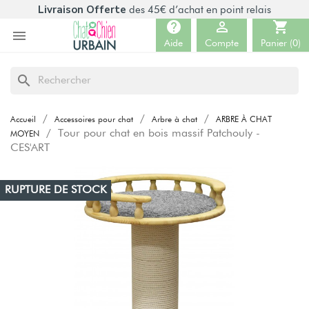
Livraison Offerte
des 45€ d’achat en point relais
help

shopping_cart

Aide
Compte
Panier
(0)
search
Accueil
Accessoires pour chat
Arbre à chat
ARBRE À CHAT
Tour pour chat en bois massif Patchouly -
MOYEN
CES'ART
RUPTURE DE STOCK