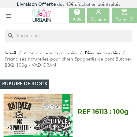
Livraison Offerte
des 45€ d’achat en point relais
help

shopping_cart

Aide
Compte
Panier
(0)
search
Accueil
Alimentation et soins pour chien
Friandises pour chien
Friandises naturelles pour chien Spaghettis de porc Butcher
BBQ 100g - VADIGRAN
RUPTURE DE STOCK