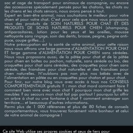
sac et cage de transport pour animaux de compagnie, ou encore
des accessoires spécialement pensés pour les chatons, les chiots ou
les chiens et les chats séniors, nous avons pensé à tout.
Expert en bien-être animal, nous souhaitons le meilleur pour votre
chien et pour votre chat. C’est pour cela que nous vous proposons
vous des produits de SOIN NATURELS POUR CHAT ET DES
PRODUITS DE SOINS NATURELS POUR CHIEN (shampoing,
antiparasitaires, lotion pour les yeux et les oreilles, mousse
nettoyante sans rinçage, soin des dents, brosse, peigne, peigne anti-
puce, coupe griffes…). ​
Notre préocupation est la santé de votre animal, pour cette raison
nous vous offrons une large gamme d’ALIMENTATION POUR CHAT
ET large gamme d’ALIMENTATION POUR CHIEN sans céréales.
Nous vous proposons aussi, de la pâtée pour chat et de la pâtée
pour chien en boîtes ou pochon, naturelle, sans céréale ou bio, des
croquettes pour chat sans céréales, des croquettes pour chien sans
céréale, des friandises pour chat naturelles et des friandises pour
chien naturelles. N’oublions pas non plus nos bébés avec de
l’alimentation en pâtée ou en croquettes pour chaton et pour chiot. ​
Pour finir, sur notre blog vous avez accès à tous nos CONSEILS
COMPORTEMENTAUX gratuits ? : mon chat mord comment faire ?
comment bien vivre avec mon chat ? pourquoi mon chat griffe les
meubles ? au secours mon chat fait pipi partout ! pourquoi lui offrir
un arbre à chat ou une fontaine à chat ? comment aménager son
territoire… et beaucoup d’autres informations. ​
Parmi plus de 1 000 références et plus de 80 fiches de conseils
comportementaux, vous trouverez forcément votre bonheur et celui
de votre animal de compagnie !
© 2026 - Chat Chien Urbain
Ce site Web utilise ses propres cookies et ceux de tiers pour