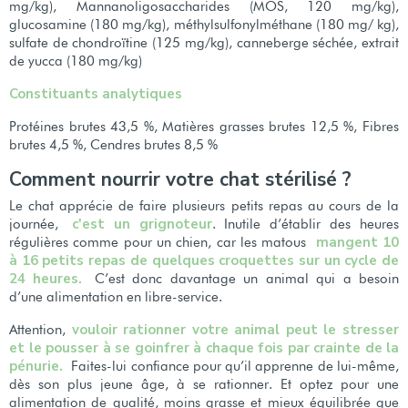
mg/kg), Mannanoligosaccharides (MOS, 120 mg/kg),
glucosamine (180 mg/kg), méthylsulfonylméthane (180 mg/ kg),
sulfate de chondroïtine (125 mg/kg), canneberge séchée, extrait
de yucca (180 mg/kg)
Constituants analytiques
Protéines brutes 43,5 %, Matières grasses brutes 12,5 %, Fibres
brutes 4,5 %, Cendres brutes 8,5 %
Comment nourrir votre chat stérilisé ?
Le chat apprécie de faire plusieurs petits repas au cours de la
c'est un grignoteur
journée,
. Inutile d’établir des heures
mangent 10
régulières comme pour un chien, car les matous
à 16 petits repas de quelques croquettes sur un cycle de
24 heures.
C’est donc davantage un animal qui a besoin
d’une alimentation en libre-service.
vouloir rationner votre animal peut le stresser
Attention,
et le pousser à se goinfrer à chaque fois par crainte de la
pénurie.
Faites-lui confiance pour qu’il apprenne de lui-même,
dès son plus jeune âge, à se rationner. Et optez pour une
alimentation de qualité, moins grasse et mieux équilibrée que