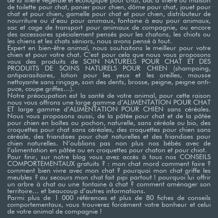
de la litière végétale et écologique pour chat, bac à litière ou maison
de toilette pour chat, panier pour chien, dôme pour chat, jouet pour
chat et pour chien, gamelle pour chat et pour chien, distributeur de
nourriture ou d’eau pour animaux, fontaine à eau pour animaux,
sac et cage de transport pour animaux de compagnie, ou encore
des accessoires spécialement pensés pour les chatons, les chiots ou
les chiens et les chats séniors, nous avons pensé à tout.
Expert en bien-être animal, nous souhaitons le meilleur pour votre
chien et pour votre chat. C’est pour cela que nous vous proposons
vous des produits de SOIN NATURELS POUR CHAT ET DES
PRODUITS DE SOINS NATURELS POUR CHIEN (shampoing,
antiparasitaires, lotion pour les yeux et les oreilles, mousse
nettoyante sans rinçage, soin des dents, brosse, peigne, peigne anti-
puce, coupe griffes…). ​
Notre préocupation est la santé de votre animal, pour cette raison
nous vous offrons une large gamme d’ALIMENTATION POUR CHAT
ET large gamme d’ALIMENTATION POUR CHIEN sans céréales.
Nous vous proposons aussi, de la pâtée pour chat et de la pâtée
pour chien en boîtes ou pochon, naturelle, sans céréale ou bio, des
croquettes pour chat sans céréales, des croquettes pour chien sans
céréale, des friandises pour chat naturelles et des friandises pour
chien naturelles. N’oublions pas non plus nos bébés avec de
l’alimentation en pâtée ou en croquettes pour chaton et pour chiot. ​
Pour finir, sur notre blog vous avez accès à tous nos CONSEILS
COMPORTEMENTAUX gratuits ? : mon chat mord comment faire ?
comment bien vivre avec mon chat ? pourquoi mon chat griffe les
meubles ? au secours mon chat fait pipi partout ! pourquoi lui offrir
un arbre à chat ou une fontaine à chat ? comment aménager son
territoire… et beaucoup d’autres informations. ​
Parmi plus de 1 000 références et plus de 80 fiches de conseils
comportementaux, vous trouverez forcément votre bonheur et celui
de votre animal de compagnie !