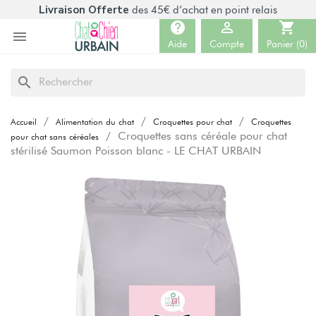
Livraison Offerte
des 45€ d’achat en point relais
help

shopping_cart

Aide
Compte
Panier
(0)
search
Accueil
Alimentation du chat
Croquettes pour chat
Croquettes
Croquettes sans céréale pour chat
pour chat sans céréales
stérilisé Saumon Poisson blanc - LE CHAT URBAIN