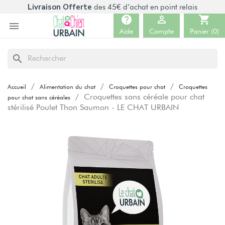
Livraison Offerte
des 45€ d’achat en point relais
help

shopping_cart

Aide
Compte
Panier
(0)
search
Accueil
Alimentation du chat
Croquettes pour chat
Croquettes
Croquettes sans céréale pour chat
pour chat sans céréales
stérilisé Poulet Thon Saumon - LE CHAT URBAIN