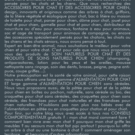
pensée pour les chats et les chiens. Que vous recherchiez des
ACCESSOIRES POUR CHAT ET DES ACCESSOIRES POUR CHIEN,
design, innovants et originaux comme des arbres à chat, griffoirs,
de la litière végétale et écologique pour chat, bac à litière ou maison
de toilette pour chat, panier pour chien, dôme pour chat, jouet pour
chat et pour chien, gamelle pour chat et pour chien, distributeur de
nourriture ou d’eau pour animaux, fontaine à eau pour animaux,
sac et cage de transport pour animaux de compagnie, ou encore
des accessoires spécialement pensés pour les chatons, les chiots ou
les chiens et les chats séniors, nous avons pensé à tout.
Expert en bien-être animal, nous souhaitons le meilleur pour votre
chien et pour votre chat. C’est pour cela que nous vous proposons
vous des produits de SOIN NATURELS POUR CHAT ET DES
PRODUITS DE SOINS NATURELS POUR CHIEN (shampoing,
antiparasitaires, lotion pour les yeux et les oreilles, mousse
nettoyante sans rinçage, soin des dents, brosse, peigne, peigne anti-
puce, coupe griffes…). ​
Notre préocupation est la santé de votre animal, pour cette raison
nous vous offrons une large gamme d’ALIMENTATION POUR CHAT
ET large gamme d’ALIMENTATION POUR CHIEN sans céréales.
Nous vous proposons aussi, de la pâtée pour chat et de la pâtée
pour chien en boîtes ou pochon, naturelle, sans céréale ou bio, des
croquettes pour chat sans céréales, des croquettes pour chien sans
céréale, des friandises pour chat naturelles et des friandises pour
chien naturelles. N’oublions pas non plus nos bébés avec de
l’alimentation en pâtée ou en croquettes pour chaton et pour chiot. ​
Pour finir, sur notre blog vous avez accès à tous nos CONSEILS
COMPORTEMENTAUX gratuits ? : mon chat mord comment faire ?
comment bien vivre avec mon chat ? pourquoi mon chat griffe les
meubles ? au secours mon chat fait pipi partout ! pourquoi lui offrir
un arbre à chat ou une fontaine à chat ? comment aménager son
territoire… et beaucoup d’autres informations. ​