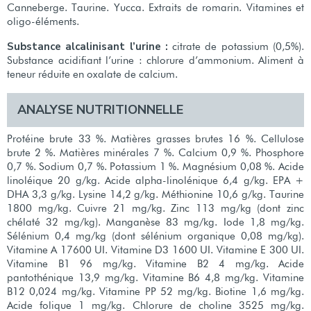
Canneberge. Taurine. Yucca. Extraits de romarin. Vitamines et
oligo-éléments.
Substance alcalinisant l’urine :
citrate de potassium (0,5%).
Substance acidifiant l’urine : chlorure d’ammonium. Aliment à
teneur réduite en oxalate de calcium.
ANALYSE NUTRITIONNELLE
Protéine brute 33 %. Matières grasses brutes 16 %. Cellulose
brute 2 %. Matières minérales 7 %. Calcium 0,9 %. Phosphore
0,7 %. Sodium 0,7 %. Potassium 1 %. Magnésium 0,08 %. Acide
linoléique 20 g/kg. Acide alpha-linolénique 6,4 g/kg. EPA +
DHA 3,3 g/kg. Lysine 14,2 g/kg. Méthionine 10,6 g/kg. Taurine
1800 mg/kg. Cuivre 21 mg/kg. Zinc 113 mg/kg (dont zinc
chélaté 32 mg/kg). Manganèse 83 mg/kg. Iode 1,8 mg/kg.
Sélénium 0,4 mg/kg (dont sélénium organique 0,08 mg/kg).
Vitamine A 17600 UI. Vitamine D3 1600 UI. Vitamine E 300 UI.
Vitamine B1 96 mg/kg. Vitamine B2 4 mg/kg. Acide
pantothénique 13,9 mg/kg. Vitamine B6 4,8 mg/kg. Vitamine
B12 0,024 mg/kg. Vitamine PP 52 mg/kg. Biotine 1,6 mg/kg.
Acide folique 1 mg/kg. Chlorure de choline 3525 mg/kg.