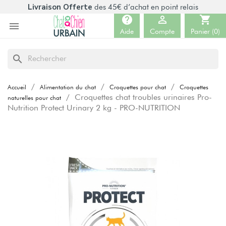
Livraison Offerte
des 45€ d’achat en point relais
help

shopping_cart

Aide
Compte
Panier
(0)
search
Accueil
Alimentation du chat
Croquettes pour chat
Croquettes
Croquettes chat troubles urinaires Pro-
naturelles pour chat
Nutrition Protect Urinary 2 kg - PRO-NUTRITION