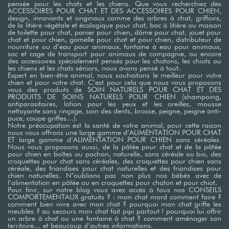
pensée pour les chats et les chiens. Que vous recherchiez des
ACCESSOIRES POUR CHAT ET DES ACCESSOIRES POUR CHIEN,
design, innovants et originaux comme des arbres à chat, griffoirs,
de la litière végétale et écologique pour chat, bac à litière ou maison
de toilette pour chat, panier pour chien, dôme pour chat, jouet pour
chat et pour chien, gamelle pour chat et pour chien, distributeur de
nourriture ou d’eau pour animaux, fontaine à eau pour animaux,
sac et cage de transport pour animaux de compagnie, ou encore
des accessoires spécialement pensés pour les chatons, les chiots ou
les chiens et les chats séniors, nous avons pensé à tout.
Expert en bien-être animal, nous souhaitons le meilleur pour votre
chien et pour votre chat. C’est pour cela que nous vous proposons
vous des produits de SOIN NATURELS POUR CHAT ET DES
PRODUITS DE SOINS NATURELS POUR CHIEN (shampoing,
antiparasitaires, lotion pour les yeux et les oreilles, mousse
nettoyante sans rinçage, soin des dents, brosse, peigne, peigne anti-
puce, coupe griffes…). ​
Notre préocupation est la santé de votre animal, pour cette raison
nous vous offrons une large gamme d’ALIMENTATION POUR CHAT
ET large gamme d’ALIMENTATION POUR CHIEN sans céréales.
Nous vous proposons aussi, de la pâtée pour chat et de la pâtée
pour chien en boîtes ou pochon, naturelle, sans céréale ou bio, des
croquettes pour chat sans céréales, des croquettes pour chien sans
céréale, des friandises pour chat naturelles et des friandises pour
chien naturelles. N’oublions pas non plus nos bébés avec de
l’alimentation en pâtée ou en croquettes pour chaton et pour chiot. ​
Pour finir, sur notre blog vous avez accès à tous nos CONSEILS
COMPORTEMENTAUX gratuits ? : mon chat mord comment faire ?
comment bien vivre avec mon chat ? pourquoi mon chat griffe les
meubles ? au secours mon chat fait pipi partout ! pourquoi lui offrir
un arbre à chat ou une fontaine à chat ? comment aménager son
territoire… et beaucoup d’autres informations. ​