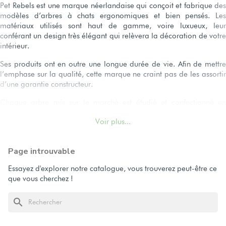
Pet Rebels est une marque néerlandaise qui conçoit et fabrique des
modèles d’arbres à chats ergonomiques et bien pensés. Les
matériaux utilisés sont haut de gamme, voire luxueux, leur
conférant un design très élégant qui relèvera la décoration de votre
intérieur.
Ses produits ont en outre une longue durée de vie. Afin de mettre
l’emphase sur la qualité, cette marque ne craint pas de les assortir
d’une garantie constructeur.
Chaque arbre mis sur le marché est étudié et confectionné en
fonction de vos besoins, quelle que soit la taille de votre logement,
Voir plus...
le nombre de félins que vous possédez, leur tempérament et leurs
activités préférées.
Page introuvable
Pet Rebels s’est d’ailleurs inspiré des caractères de chats suivants
pour l’élaboration de ses produits : le dormeur, le gratteur, le
Essayez d'explorer notre catalogue, vous trouverez peut-être ce
chasseur en plein air et le chasseur d’intérieur.
que vous cherchez !
Enfin, cette entreprise éco-responsable n’utilise que des matériaux
durables.
search