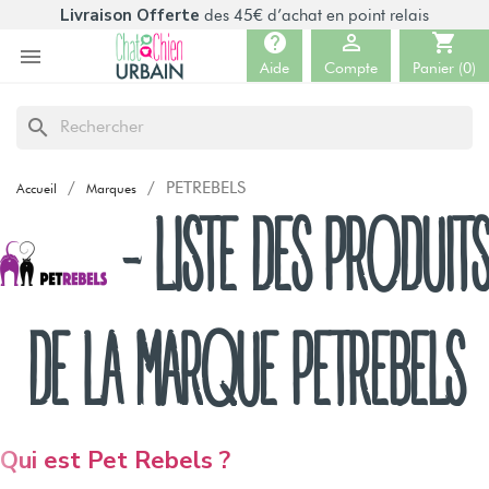
Livraison Offerte
des 45€ d’achat en point relais
help

shopping_cart

Aide
Compte
Panier
(0)
search
PETREBELS
Accueil
Marques
- LISTE DES PRODUITS
DE LA MARQUE PETREBELS
Qui est Pet Rebels ?