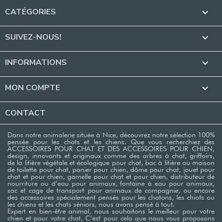
Les différentes gammes de produits Pet
Rebels
CATÉGORIES

Pet Rebels élabore plusieurs types d’arbres à chats petits et de
SUIVEZ-NOUS!

formats divers toujours innovants et modernes. Elle renouvelle
régulièrement sa collection. Voici un aperçu de ses gammes de
INFORMATIONS

produits.
Little Rebels
MON COMPTE

CONTACT
Dans notre animalerie située à Nice, découvrez notre sélection 100%
pensée pour les chats et les chiens. Que vous recherchiez des
ACCESSOIRES POUR CHAT ET DES ACCESSOIRES POUR CHIEN,
design, innovants et originaux comme des arbres à chat, griffoirs,
de la litière végétale et écologique pour chat, bac à litière ou maison
de toilette pour chat, panier pour chien, dôme pour chat, jouet pour
chat et pour chien, gamelle pour chat et pour chien, distributeur de
nourriture ou d’eau pour animaux, fontaine à eau pour animaux,
sac et cage de transport pour animaux de compagnie, ou encore
des accessoires spécialement pensés pour les chatons, les chiots ou
les chiens et les chats séniors, nous avons pensé à tout.
Expert en bien-être animal, nous souhaitons le meilleur pour votre
chien et pour votre chat. C’est pour cela que nous vous proposons