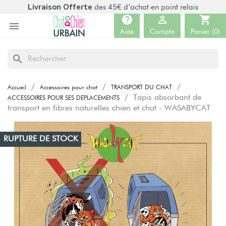
Livraison Offerte
des 45€ d’achat en point relais
help

shopping_cart

Aide
Compte
Panier
(0)
search
Accueil
Accessoires pour chat
TRANSPORT DU CHAT
Tapis absorbant de
ACCESSOIRES POUR SES DEPLACEMENTS
transport en fibres naturelles chien et chat - WASABYCAT
RUPTURE DE STOCK