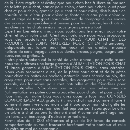
de la litière végétale et écologique pour chat, bac à litière ou maison
de toilette pour chat, panier pour chien, dôme pour chat, jouet pour
chat et pour chien, gamelle pour chat et pour chien, distributeur de
nourriture ou d’eau pour animaux, fontaine à eau pour animaux,
sac et cage de transport pour animaux de compagnie, ou encore
des accessoires spécialement pensés pour les chatons, les chiots ou
les chiens et les chats séniors, nous avons pensé à tout.
Expert en bien-être animal, nous souhaitons le meilleur pour votre
chien et pour votre chat. C’est pour cela que nous vous proposons
vous des produits de SOIN NATURELS POUR CHAT ET DES
PRODUITS DE SOINS NATURELS POUR CHIEN (shampoing,
antiparasitaires, lotion pour les yeux et les oreilles, mousse
nettoyante sans rinçage, soin des dents, brosse, peigne, peigne anti-
puce, coupe griffes…). ​
Notre préocupation est la santé de votre animal, pour cette raison
nous vous offrons une large gamme d’ALIMENTATION POUR CHAT
ET large gamme d’ALIMENTATION POUR CHIEN sans céréales.
Nous vous proposons aussi, de la pâtée pour chat et de la pâtée
pour chien en boîtes ou pochon, naturelle, sans céréale ou bio, des
croquettes pour chat sans céréales, des croquettes pour chien sans
céréale, des friandises pour chat naturelles et des friandises pour
chien naturelles. N’oublions pas non plus nos bébés avec de
l’alimentation en pâtée ou en croquettes pour chaton et pour chiot. ​
Pour finir, sur notre blog vous avez accès à tous nos CONSEILS
COMPORTEMENTAUX gratuits ? : mon chat mord comment faire ?
comment bien vivre avec mon chat ? pourquoi mon chat griffe les
meubles ? au secours mon chat fait pipi partout ! pourquoi lui offrir
un arbre à chat ou une fontaine à chat ? comment aménager son
territoire… et beaucoup d’autres informations. ​
Parmi plus de 1 000 références et plus de 80 fiches de conseils
comportementaux, vous trouverez forcément votre bonheur et celui
de votre animal de compagnie !