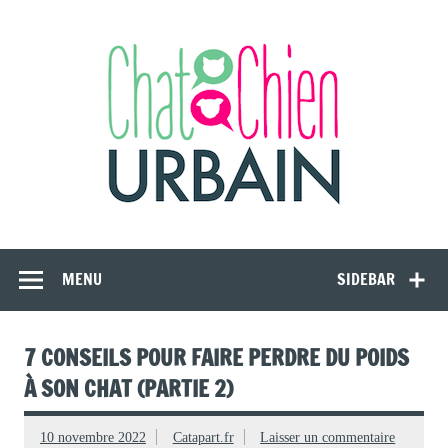
Skip
to
content
CAT APART
Animalerie en ligne et conseils comportementaux pour le chat
d'intérieur
MENU
SIDEBAR
7 CONSEILS POUR FAIRE PERDRE DU POIDS
À SON CHAT (PARTIE 2)
10 novembre 2022
Catapart.fr
Laisser un commentaire