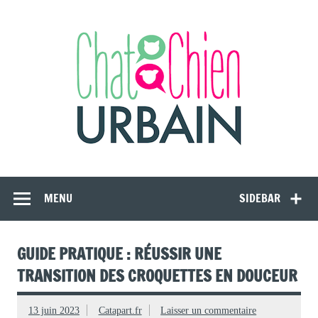
Skip
to
content
CAT APART
Animalerie en ligne et conseils comportementaux pour le chat
d'intérieur
MENU
SIDEBAR
GUIDE PRATIQUE : RÉUSSIR UNE
TRANSITION DES CROQUETTES EN DOUCEUR
13 juin 2023
Catapart.fr
Laisser un commentaire