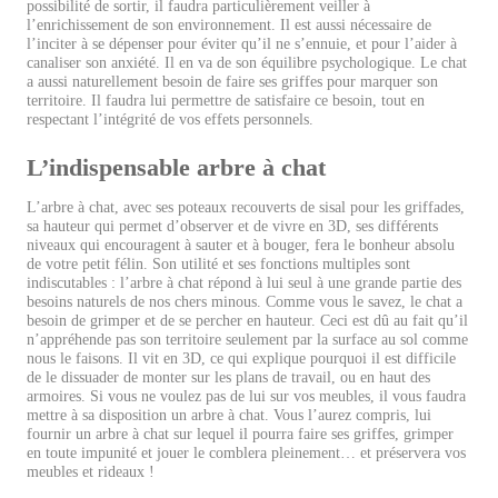
possibilité de sortir, il faudra particulièrement veiller à
l’enrichissement de son environnement. Il est aussi nécessaire de
l’inciter à se dépenser pour éviter qu’il ne s’ennuie, et pour l’aider à
canaliser son anxiété. Il en va de son équilibre psychologique. Le chat
a aussi naturellement besoin de faire ses griffes pour marquer son
territoire. Il faudra lui permettre de satisfaire ce besoin, tout en
respectant l’intégrité de vos effets personnels.
L’indispensable arbre à chat
L’arbre à chat, avec ses poteaux recouverts de sisal pour les griffades,
sa hauteur qui permet d’observer et de vivre en 3D, ses différents
niveaux qui encouragent à sauter et à bouger, fera le bonheur absolu
de votre petit félin. Son utilité et ses fonctions multiples sont
indiscutables : l’arbre à chat répond à lui seul à une grande partie des
besoins naturels de nos chers minous. Comme vous le savez, le chat a
besoin de grimper et de se percher en hauteur. Ceci est dû au fait qu’il
n’appréhende pas son territoire seulement par la surface au sol comme
nous le faisons. Il vit en 3D, ce qui explique pourquoi il est difficile
de le dissuader de monter sur les plans de travail, ou en haut des
armoires. Si vous ne voulez pas de lui sur vos meubles, il vous faudra
mettre à sa disposition un arbre à chat. Vous l’aurez compris, lui
fournir un arbre à chat sur lequel il pourra faire ses griffes, grimper
en toute impunité et jouer le comblera pleinement… et préservera vos
meubles et rideaux !