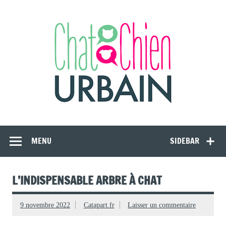
Skip
to
content
CAT APART
Animalerie en ligne et conseils comportementaux pour le chat
d'intérieur
MENU
SIDEBAR
L’INDISPENSABLE ARBRE À CHAT
9 novembre 2022
Catapart.fr
Laisser un commentaire